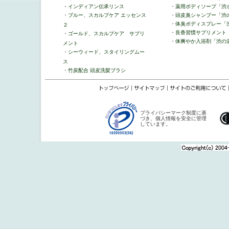
・
インディアン伝承リンス
・
薬用ボディソープ「渋
・
ブルー、スカルプケア エッセンス
・
頭皮臭シャンプー「渋
・
体臭ボディスプレー「
２
・
良香習慣サプリメント
・
ゴールド、スカルプケア サプリ
・
体爽やか入浴剤「渋の
メント
・
シーウィード、スタイリングムー
ス
・
竹炭配合 頭皮洗髪ブラシ
プライバシーマーク制度に基
づき、個人情報を安全に管理
しています。