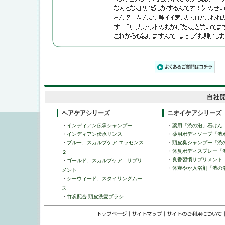
ヘアケアシリーズ
ニオイケアシリーズ
・
インディアン伝承シャンプー
・
薬用「渋の泡」石けん
・
インディアン伝承リンス
・
薬用ボディソープ「渋
・
ブルー、スカルプケア エッセンス
・
頭皮臭シャンプー「渋
・
体臭ボディスプレー「
２
・
良香習慣サプリメント
・
ゴールド、スカルプケア サプリ
・
体爽やか入浴剤「渋の
メント
・
シーウィード、スタイリングムー
ス
・
竹炭配合 頭皮洗髪ブラシ